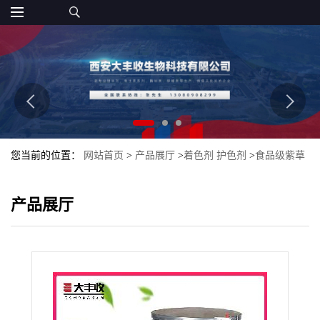
您当前的位置：
网站首页
>
产品展厅
>
着色剂 护色剂
>
食品级紫草
红价格 西安大丰收 批发零售
产品展厅