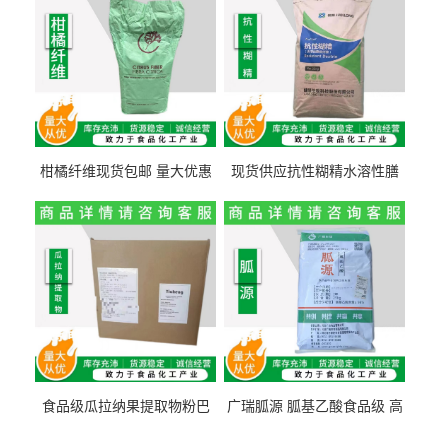
柑橘纤维现货包邮 量大优惠
现货供应抗性糊精水溶性膳
纤维素 柑橘粉 柑橘提取物
食纤维食品级代餐饱腹低热
量1kg包邮
食品级瓜拉纳果提取物粉巴
广瑞胍源 胍基乙酸食品级 高
西瓜拉那咖啡因22%运动爆发
含量 营养增补强化氨基酸