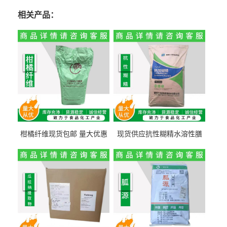
相关产品：
柑橘纤维现货包邮 量大优惠
现货供应抗性糊精水溶性膳
纤维素 柑橘粉 柑橘提取物
食纤维食品级代餐饱腹低热
量1kg包邮