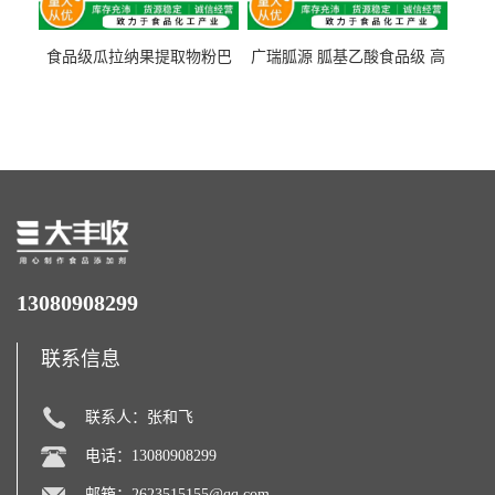
食品级瓜拉纳果提取物粉巴
广瑞胍源 胍基乙酸食品级 高
西瓜拉那咖啡因22%运动爆发
含量 营养增补强化氨基酸
力补充剂
13080908299
联系信息
联系人：张和飞
电话：13080908299
邮箱：
2623515155@qq.com