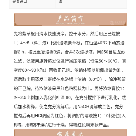
是否进口
否
先将紫草根用清水快速洗净，控干水分，然后用正己烷按
1：4～5（料：液）比例浸泡紫草根，在恒温40℃下动态浸
提2 h，按此重复浸提3遍，合并3次浸提液，用250目尼龙纱
过滤，滤液用旋转蒸发仪进行减压浓缩（恒温50～60℃、真
空度80～93 kPa）回收正己烷。浓缩体积以能倒出量为准，
然后取出用蒸发皿继续在水浴锅上浓缩（60℃），除净残留
的正己烷，待浓缩液呈黑红色粘稠状为止。再将浓缩膏按1：
2～2.5比例加入乳化剂吐温 80，在充分搅拌下进行乳化，然
后加水稀释，使之充分溶解后，用NaOH调解成兰色，充分
搅匀后再用HCl调回为红色，将调好的溶液按1：10比例加入
，用
进行干燥，得粉红色粉末状产品。
糊精
喷雾干燥机