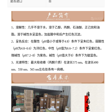
是否进口
否
1、溶解性：几乎不溶于水，溶于乙醇，丙酮、石油醚、正己烷和油
脂。溶于碱性水呈蓝色，加盐酸中和后产生红色沉淀。
2、呈色反应：在酸性（pH值小于或等于4.8）条件下呈朱红色，弱酸性
（pH为4.8~6.6）为洋红色，中性（pH值为6.6~7.2）条件下呈紫红色，
微碱性（pH7.2~8）为紫色，碱性（pH值大于8）条件下为靛蓝色。
3、光谱特性：最大吸收峰（丙酮介质）在波长575 nm。在波长490
nm、550 nm、565 nm左右处各有一肩峰。