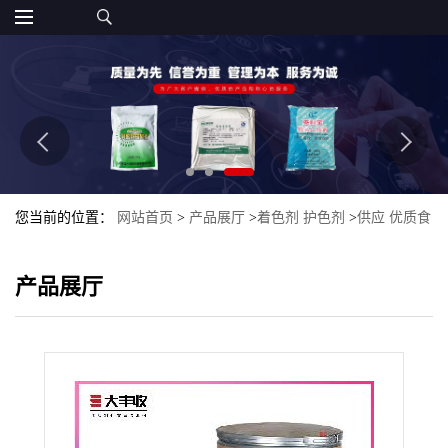
您当前的位置：
网站首页
>
产品展厅
>
着色剂 护色剂
>
供应 优质食
品级 天然色素 紫草红批发零售大丰收
产品展厅