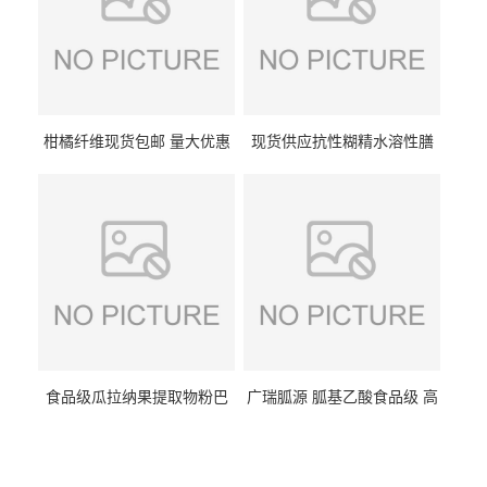
柑橘纤维现货包邮 量大优惠
现货供应抗性糊精水溶性膳
纤维素 柑橘粉 柑橘提取物
食纤维食品级代餐饱腹低热
量1kg包邮
食品级瓜拉纳果提取物粉巴
广瑞胍源 胍基乙酸食品级 高
西瓜拉那咖啡因22%运动爆发
含量 营养增补强化氨基酸
力补充剂