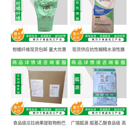
柑橘纤维现货包邮 量大优惠
现货供应抗性糊精水溶性膳
纤维素 柑橘粉 柑橘提取物
食纤维食品级代餐饱腹低热
量1kg包邮
食品级瓜拉纳果提取物粉巴
广瑞胍源 胍基乙酸食品级 高
西瓜拉那咖啡因22%运动爆发
含量 营养增补强化氨基酸
力补充剂