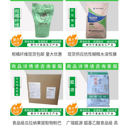
柑橘纤维现货包邮 量大优惠
现货供应抗性糊精水溶性膳
纤维素 柑橘粉 柑橘提取物
食纤维食品级代餐饱腹低热
量1kg包邮
食品级瓜拉纳果提取物粉巴
广瑞胍源 胍基乙酸食品级 高
西瓜拉那咖啡因22%运动爆发
含量 营养增补强化氨基酸