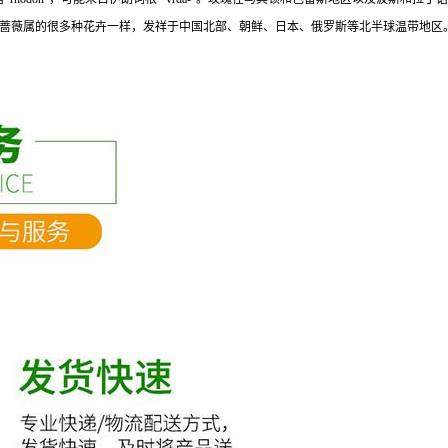
蔷薇属的很多种花卉一样，发祥于中国北部、朝鲜、日本、俄罗斯等北半球温带地区