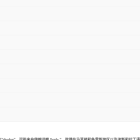
odon”，可能来自伊朗词根 *vrda-”。玫瑰在马其顿和色雷斯地区以及波斯和拉丁语及