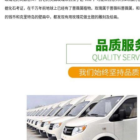
据化石考证，在千万年前地球上已经有了蔷薇属植物。玫瑰属于蔷薇科蔷薇属，和
的钱币和克里特岛的壁画中，都发现有用玫瑰花做主题的雕刻及绘画。