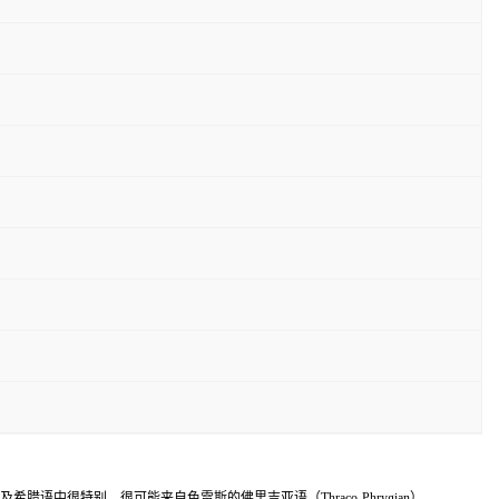
希腊语中很特别，很可能来自色雷斯的佛里吉亚语（Thraco-Phrygian）。