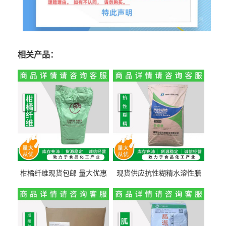
相关产品：
柑橘纤维现货包邮 量大优惠
现货供应抗性糊精水溶性膳
纤维素 柑橘粉 柑橘提取物
食纤维食品级代餐饱腹低热
量1kg包邮