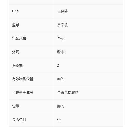
CAS
见包装
型号
食品级
25kg
包装规格
外观
粉末
2
保质期
有效物质含量
99％
主要营养成分
金银花提取物
含量
99％
是否进口
否