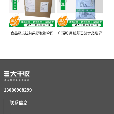
食品级瓜拉纳果提取物粉巴
广瑞胍源 胍基乙酸食品级 高
西瓜拉那咖啡因22%运动爆发
含量 营养增补强化氨基酸
力补充剂
13080908299
联系信息