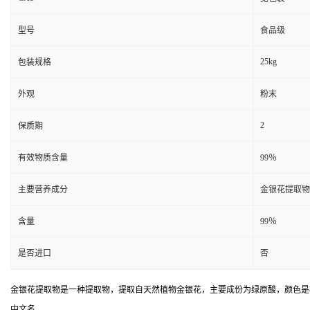
型号
食品级
25kg
包装规格
外观
粉末
2
保质期
有效物质含量
99％
主要营养成分
金银花提取物
含量
99％
是否进口
否
金银花提取物是一种提取物，提取自天然植物金银花，主要成份为绿原酸，颜色是
中文名