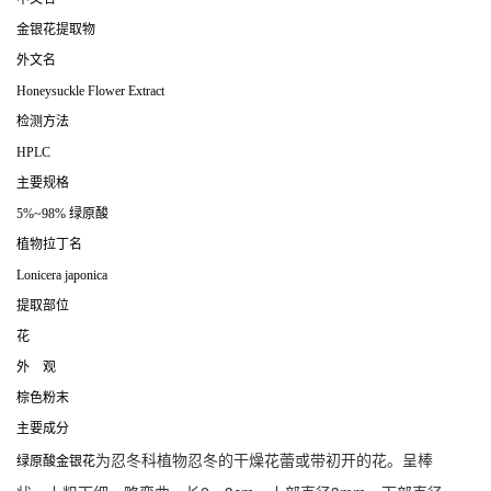
金银花提取物
外文名
Honeysuckle Flower Extract
检测方法
HPLC
主要规格
5%~98% 绿原酸
植物拉丁名
Lonicera japonica
提取部位
花
外 观
棕色粉末
主要成分
为忍冬科植物忍冬的干燥花蕾或带初开的花。呈棒
绿原酸金银花