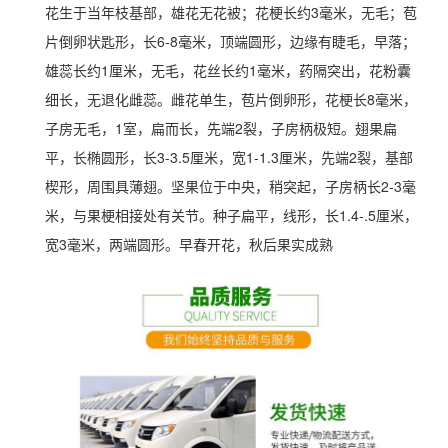
花生于当年枝基部，雄花无花被；花梗长约3毫米，无毛；苞
片倒卵状匙形，长6-8毫米，顶端圆形，边缘有睫毛，早落；
雄蕊长约1厘米，无毛，花丝长约1毫米，药隔突出，花粉囊
细长，无退化雌蕊。雌花单生，苞片倒卵形，花梗长8毫米，
子房无毛，1室，扁而长，先端2裂，子房柄极短。翅果扁
平，长椭圆形，长3-3.5厘米，宽1-1.3厘米，先端2裂，基部
楔形，周围具薄翅。
坚果位于中央，稍突起，子房柄长2-3毫
米，与果梗相接处有关节。种子扁平，线形，长1.4-.5厘米，
宽3毫米，两端圆形。早春开花，秋后果实成熟