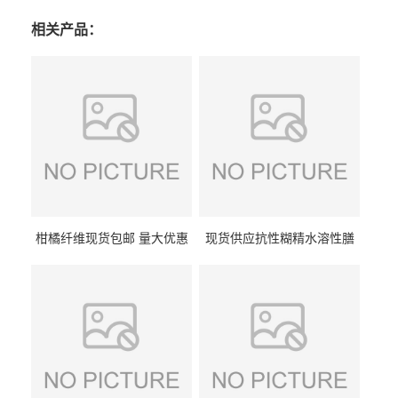
相关产品：
柑橘纤维现货包邮 量大优惠
现货供应抗性糊精水溶性膳
纤维素 柑橘粉 柑橘提取物
食纤维食品级代餐饱腹低热
量1kg包邮