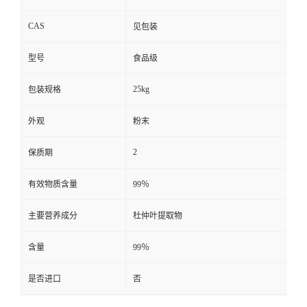
CAS
见包装
型号
食品级
25kg
包装规格
外观
粉末
2
保质期
有效物质含量
99％
主要营养成分
杜仲叶提取物
含量
99％
是否进口
否