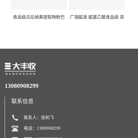
食品级瓜拉纳果提取物粉巴
广瑞胍源 胍基乙酸食品级 高
西瓜拉那咖啡因22%运动爆发
含量 营养增补强化氨基酸
力补充剂
13080908299
联系信息
联系人：张和飞
电话：13080908299