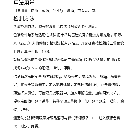
用法用量
用法用量：内服：煎汤，9～15g；浸酒；或入丸、散。
检测方法
含量检测方法：照高效液相色谱法（附录Ⅵ D）测定。
色谱条件与系统适用性试验 用十八烷基硅烷键合硅胶为填充剂；甲醇-
水（25:75）为流动相；检测波长为277nm。理论板数按松脂醇二葡萄糖
苷峰计算应不低于1000。
对照品溶液的制备 精密称取松脂醇二葡萄糖苷对照品适量，加甲醇制
成每1ml含0.5mg的溶液，摇匀，即得。
供试品溶液的制备 取本品约3g，剪成碎片，揉成絮状，取2g，精密称
定，置索氏提取器中，加入氯仿适量，加热回流6小时，弃去氯仿液，
药渣挥去氯仿，再置索氏提取器中，加入甲醇适量，加热回流6小时，
提取液回收甲醇至适量，转移至10ml量瓶中，加甲醇至刻度，摇匀，滤
过，即得。
测定法 分别精密吸取对照品溶液与供试品溶液各10μl，注入液相色谱
仪，测定，即得。