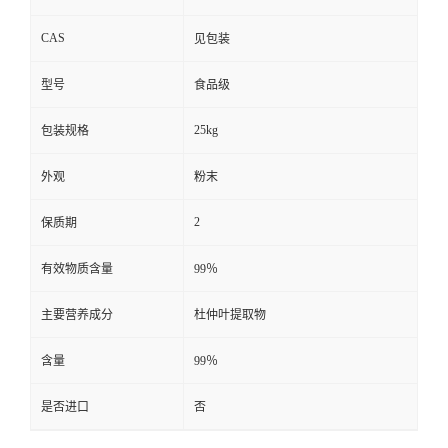
CAS
见包装
型号
食品级
25kg
包装规格
外观
粉末
2
保质期
有效物质含量
99％
主要营养成分
杜仲叶提取物
含量
99％
是否进口
否