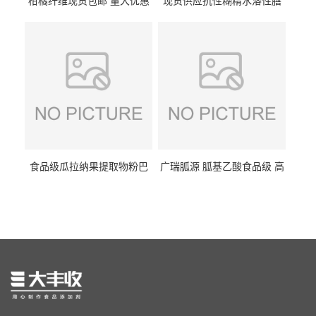
柑橘纤维现货包邮 量大优惠
现货供应抗性糊精水溶性膳
纤维素 柑橘粉 柑橘提取物
食纤维食品级代餐饱腹低热
量1kg包邮
食品级瓜拉纳果提取物粉巴
广瑞胍源 胍基乙酸食品级 高
西瓜拉那咖啡因22%运动爆发
含量 营养增补强化氨基酸
力补充剂