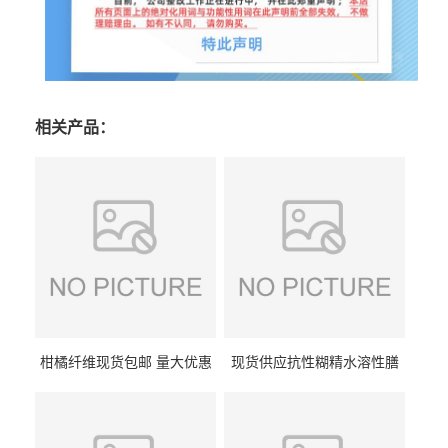
相关产品：
柑橘纤维现货包邮 量大优惠
现货供应抗性糊精水溶性膳
纤维素 柑橘粉 柑橘提取物
食纤维食品级代餐饱腹低热
量1kg包邮