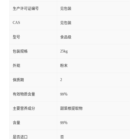
生产许可证编号
见包装
CAS
见包装
型号
食品级
25kg
包装规格
外观
粉末
2
保质期
有效物质含量
99％
主要营养成分
甜菜根提取物
含量
99％
是否进口
否