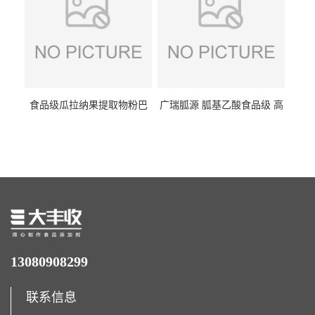
食品级瓜拉纳果提取物粉巴
广瑞胍源 胍基乙酸食品级 高
西瓜拉那咖啡因22%运动爆发
含量 营养增补强化氨基酸
力补充剂
13080908299
联系信息