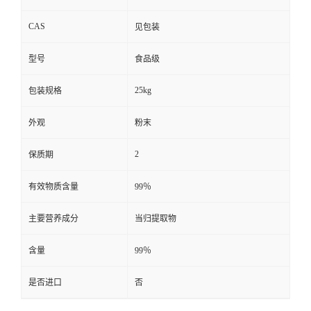
CAS
见包装
型号
食品级
25kg
包装规格
外观
粉末
2
保质期
有效物质含量
99％
主要营养成分
当归提取物
含量
99％
是否进口
否