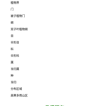
植物界
门
被子植物门
纲
双子叶植物纲
目
伞形目
科
伞形科
属
当归属
种
当归
分布区域
高寒多雨山区