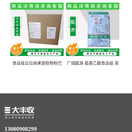
纤维素 柑橘粉 柑橘提取物
食纤维食品级代餐饱腹低热
量1kg包邮
食品级瓜拉纳果提取物粉巴
广瑞胍源 胍基乙酸食品级 高
西瓜拉那咖啡因22%运动爆发
含量 营养增补强化氨基酸
力补充剂
13080908299