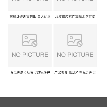
柑橘纤维现货包邮 量大优惠
现货供应抗性糊精水溶性膳
纤维素 柑橘粉 柑橘提取物
食纤维食品级代餐饱腹低热
量1kg包邮
食品级瓜拉纳果提取物粉巴
广瑞胍源 胍基乙酸食品级 高
西瓜拉那咖啡因22%运动爆发
含量 营养增补强化氨基酸
力补充剂