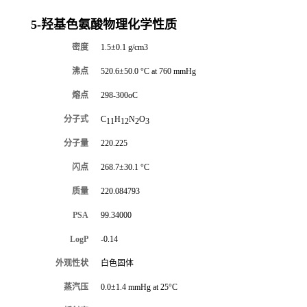
5-羟基色氨酸物理化学性质
密度
1.5±0.1 g/cm3
沸点
520.6±50.0 °C at 760 mmHg
熔点
298-300oC
分子式
C
H
N
O
11
12
2
3
分子量
220.225
闪点
268.7±30.1 °C
质量
220.084793
PSA
99.34000
LogP
-0.14
外观性状
白色固体
蒸汽压
0.0±1.4 mmHg at 25°C