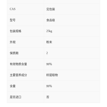
CAS
见包装
型号
食品级
25kg
包装规格
外观
粉末
2
保质期
有效物质含量
99％
主要营养成分
籽提取物
含量
99％
是否进口
否