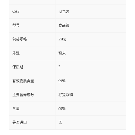
CAS
见包装
型号
食品级
25kg
包装规格
外观
粉末
2
保质期
有效物质含量
99％
主要营养成分
籽提取物
含量
99％
是否进口
否