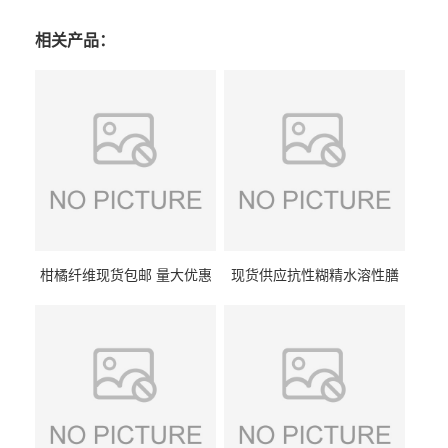
相关产品：
柑橘纤维现货包邮 量大优惠
现货供应抗性糊精水溶性膳
纤维素 柑橘粉 柑橘提取物
食纤维食品级代餐饱腹低热
量1kg包邮