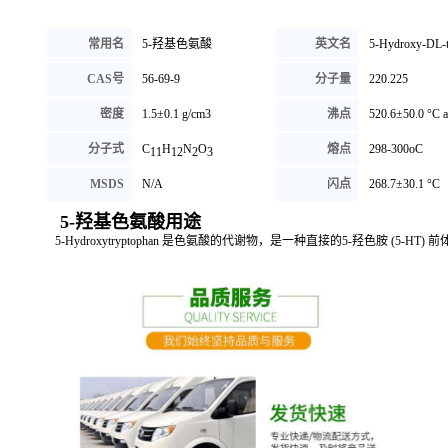
常用名
5-羟基色氨酸
英文名
5-Hydroxy-DL-t
CAS号
56-69-9
分子量
220.225
密度
1.5±0.1 g/cm3
沸点
520.6±50.0 °C 
分子式
C
H
N
O
熔点
298-300oC
11
12
2
3
MSDS
N/A
闪点
268.7±30.1 °C
5-羟基色氨酸用途
5-Hydroxytryptophan 是色氨酸的代谢物，是一种直接的5-羟色胺 (5-H