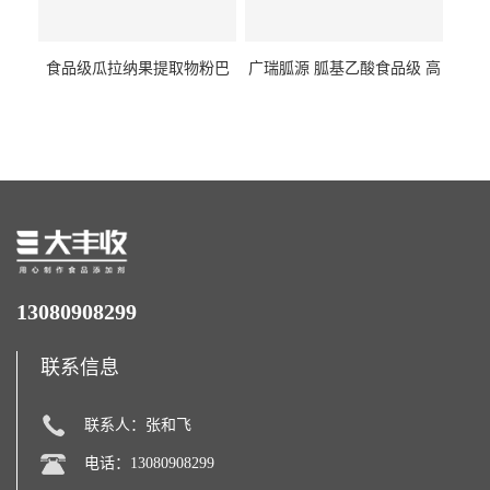
食品级瓜拉纳果提取物粉巴
广瑞胍源 胍基乙酸食品级 高
西瓜拉那咖啡因22%运动爆发
含量 营养增补强化氨基酸
力补充剂
13080908299
联系信息
联系人：张和飞
电话：13080908299