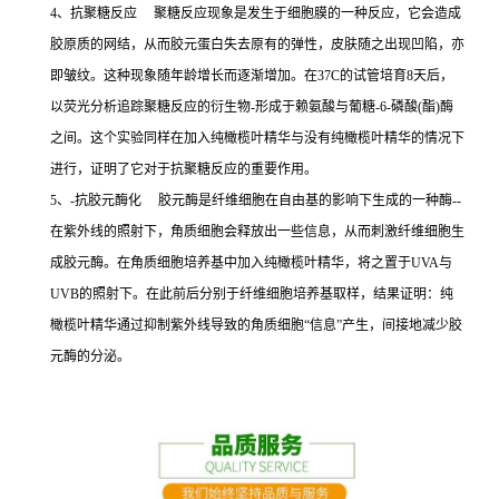
4、抗聚糖反应 聚糖反应现象是发生于细胞膜的一种反应，它会造成
胶原质的网结，从而胶元蛋白失去原有的弹性，皮肤随之出现凹陷，亦
即皱纹。这种现象随年龄增长而逐渐增加。在37C的试管培育8天后，
以荧光分析追踪聚糖反应的衍生物-形成于赖氨酸与葡糖-6-磷酸(酯)酶
之间。这个实验同样在加入纯橄榄叶精华与没有纯橄榄叶精华的情况下
进行，证明了它对于抗聚糖反应的重要作用。
5、-抗胶元酶化 胶元酶是纤维细胞在自由基的影响下生成的一种酶--
在紫外线的照射下，角质细胞会释放出一些信息，从而刺激纤维细胞生
成胶元酶。在角质细胞培养基中加入纯橄榄叶精华，将之置于UVA与
UVB的照射下。在此前后分别于纤维细胞培养基取样，结果证明：纯
橄榄叶精华通过抑制紫外线导致的角质细胞“信息”产生，间接地减少胶
元酶的分泌。