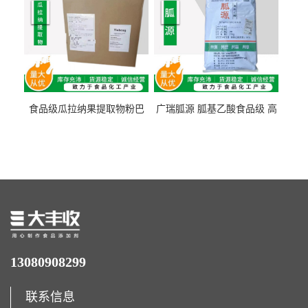
食品级瓜拉纳果提取物粉巴
广瑞胍源 胍基乙酸食品级 高
西瓜拉那咖啡因22%运动爆发
含量 营养增补强化氨基酸
力补充剂
13080908299
联系信息