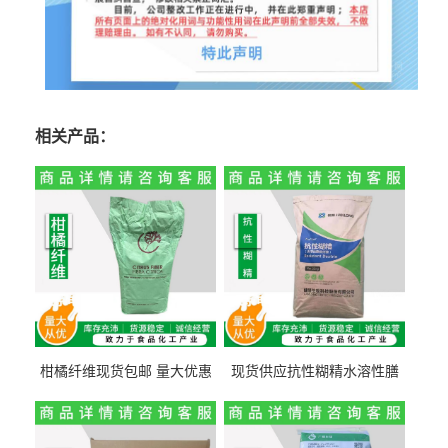
相关产品：
柑橘纤维现货包邮 量大优惠
现货供应抗性糊精水溶性膳
纤维素 柑橘粉 柑橘提取物
食纤维食品级代餐饱腹低热
量1kg包邮