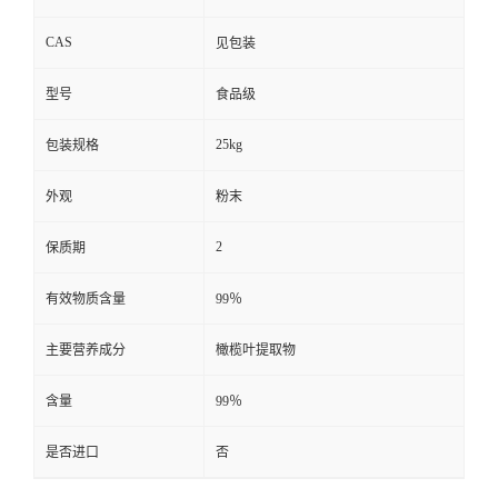
CAS
见包装
型号
食品级
25kg
包装规格
外观
粉末
2
保质期
有效物质含量
99％
主要营养成分
橄榄叶提取物
含量
99％
是否进口
否