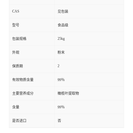
CAS
见包装
型号
食品级
25kg
包装规格
外观
粉末
2
保质期
有效物质含量
99％
主要营养成分
橄榄叶提取物
含量
99％
是否进口
否