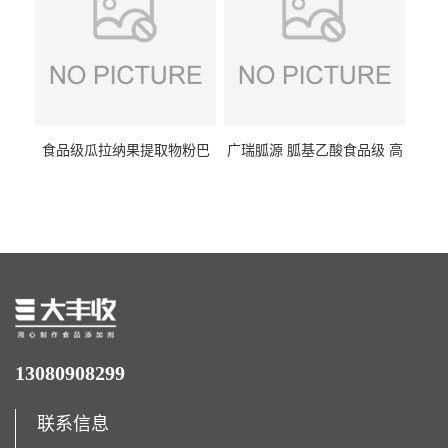
食品级瓜拉纳果提取物粉巴
广瑞胍源 胍基乙酸食品级 高
西瓜拉那咖啡因22%运动爆发
含量 营养增补强化氨基酸
力补充剂
13080908299
联系信息