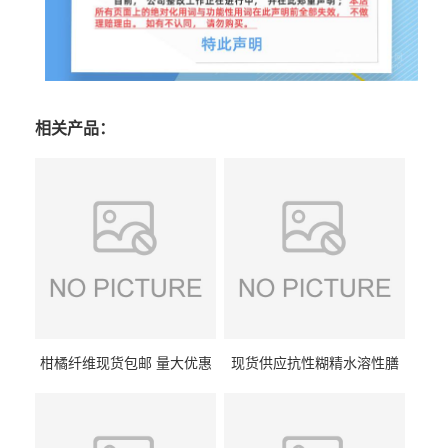
相关产品：
柑橘纤维现货包邮 量大优惠
现货供应抗性糊精水溶性膳
纤维素 柑橘粉 柑橘提取物
食纤维食品级代餐饱腹低热
量1kg包邮