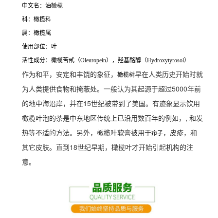
中文名：油橄榄
科：橄榄科
属：橄榄属
使用部位：叶
活性成分：橄榄苦甙（Oleuropein），羟基酪醇（Hydroxytyrosol）
作为和平，安定和丰饶的象征，
早在人类历史开始时就
橄榄树
为人类提供食物和掩蔽处。一般认为其起源于超过5000年前
的地中海沿岸，并在15世纪被带到了美国。有迹象显示饮用
橄榄叶泡的茶是中东地区传统上已沿用数百年的例如，
,
和发
热等不适的方法。另外，橄榄叶软膏被用于
，皮疹，
和
疖子
其它皮肤。直到18世纪早期，橄榄叶才开始引起机构的注
意。