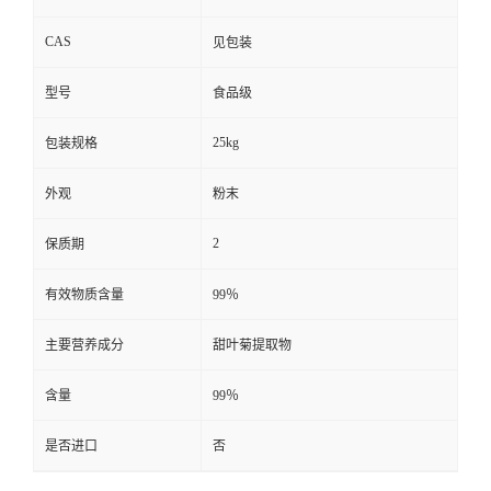
CAS
见包装
型号
食品级
25kg
包装规格
外观
粉末
2
保质期
有效物质含量
99％
主要营养成分
甜叶菊提取物
含量
99％
是否进口
否