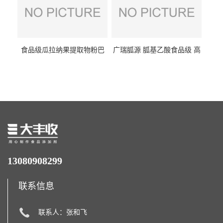
食品级瓜拉纳果提取物粉巴
广瑞胍源 胍基乙酸食品级 高
西瓜拉那咖啡因22%运动爆发
含量 营养增补强化氨基酸
力补充剂
13080908299
联系信息
联系人：张和飞