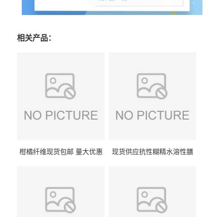
相关产品：
柑橘纤维现货包邮 量大优惠
现货供应抗性糊精水溶性膳
纤维素 柑橘粉 柑橘提取物
食纤维食品级代餐饱腹低热
量1kg包邮