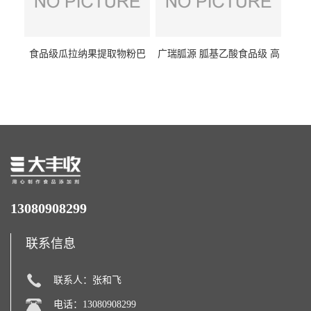
食品级瓜拉纳果提取物粉巴
广瑞胍源 胍基乙酸食品级 高
西瓜拉那咖啡因22%运动爆发
含量 营养增补强化氨基酸
力补充剂
13080908299
联系信息
联系人：张和飞
电话：13080908299