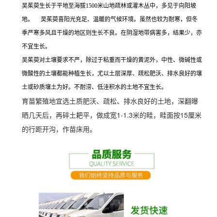
吴茱萸生长于平地至海拔1500米山地疏林或灌木丛中，多见于向阳坡
地。
吴茱萸喜阳光充足、温暖的气候环境。虽然也较为耐寒，但冬
季严寒多风且干燥的地区则生长不良。在阴湿地带病害多，结果少，亦
不宜生长。
吴茱萸对土壤要求不严，除过于粘重而干燥的黄泥外，中性、微碱性或
微酸性的土壤都能种植生长，尤以土层深厚、疏松肥沃、排水良好的壤
土或砂质壤土为好。不耐涝、低洼积水的土地不宜生长。
育苗繁殖地宜选土质肥沃、疏松、排水良好的土地，深翻曝
晒几天后，再碎土耙平，做成宽1-1.3米的畦，畦面按15厘米
的行距开沟，作苗床用。