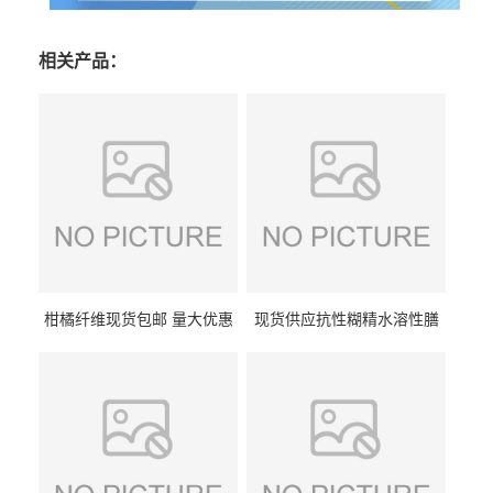
相关产品：
柑橘纤维现货包邮 量大优惠
现货供应抗性糊精水溶性膳
纤维素 柑橘粉 柑橘提取物
食纤维食品级代餐饱腹低热
量1kg包邮