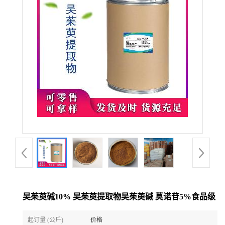
吴茱萸碱10% 吴茱萸提取物吴茱萸碱 莫诺苷5%食品级
起订量 (公斤)
价格