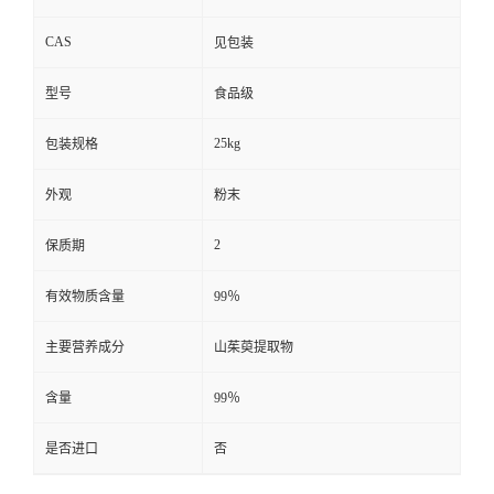
CAS
见包装
型号
食品级
25kg
包装规格
外观
粉末
2
保质期
有效物质含量
99％
主要营养成分
山茱萸提取物
含量
99％
是否进口
否