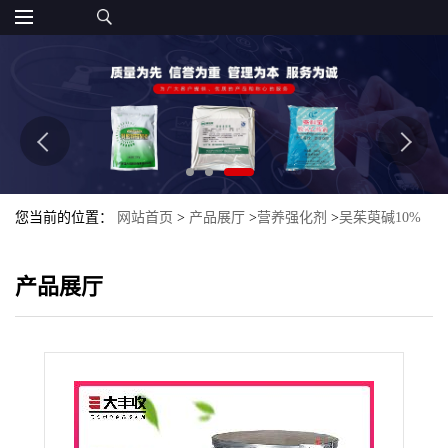
您当前的位置：
网站首页
>
产品展厅
>
营养强化剂
>
吴茱萸碱10%
吴茱萸提取物吴茱萸碱 莫诺苷5%食品级
产品展厅