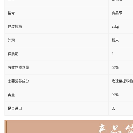
型号
食品级
25kg
包装规格
外观
粉末
2
保质期
有效物质含量
99％
主要营养成分
玫瑰果提取物
含量
99％
是否进口
否