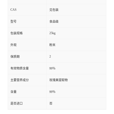
CAS
见包装
型号
食品级
25kg
包装规格
外观
粉末
2
保质期
有效物质含量
99％
主要营养成分
玫瑰果提取物
含量
99％
是否进口
否