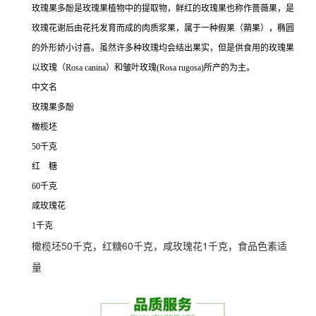
玫瑰果多酚是玫瑰果植物中的提取物，鲜红的玫瑰果也称作蔷薇果，是
玫瑰花谢后由花托发育而成的肉质浆果，属于一种假果（蒴果），椭圆
的外形娇小讨喜。虽然许多种玫瑰均会结出果实，但是供食用的玫瑰果
以玫瑰（Rosa canina）和皱叶玫瑰(Rosa rugosa)所产的为主。
中文名
玫瑰果多酚
橄榄坯
50千克
红 糖
60千克
咸玫瑰花
1千克
橄榄坯50千克，红糖60千克，咸玫瑰花1千克，食品色素适
量