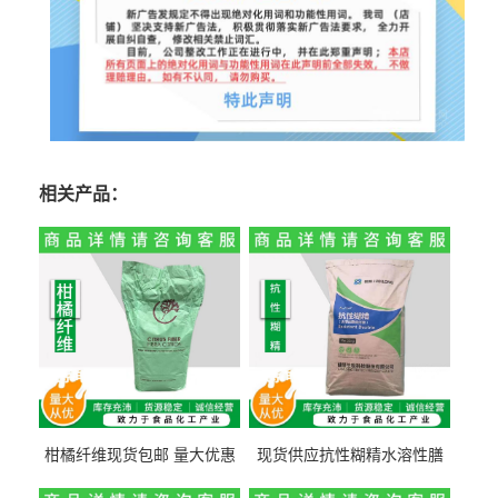
相关产品：
柑橘纤维现货包邮 量大优惠
现货供应抗性糊精水溶性膳
纤维素 柑橘粉 柑橘提取物
食纤维食品级代餐饱腹低热