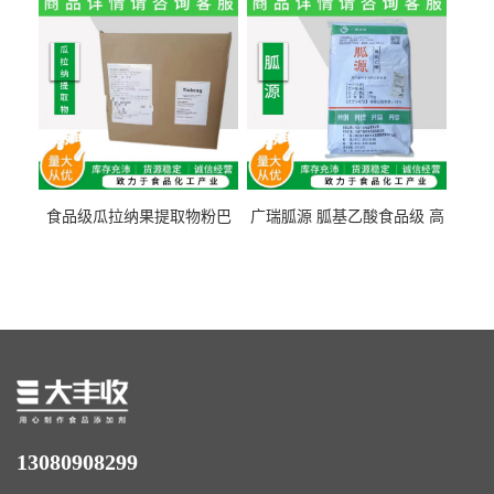
量1kg包邮
食品级瓜拉纳果提取物粉巴
广瑞胍源 胍基乙酸食品级 高
西瓜拉那咖啡因22%运动爆发
含量 营养增补强化氨基酸
力补充剂
13080908299