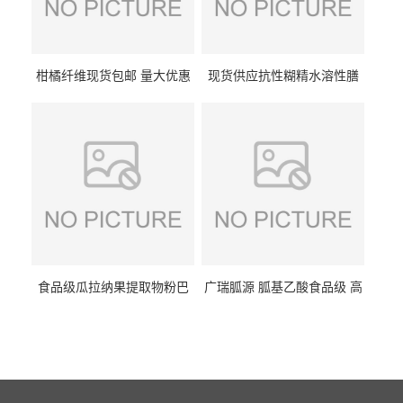
柑橘纤维现货包邮 量大优惠
现货供应抗性糊精水溶性膳
纤维素 柑橘粉 柑橘提取物
食纤维食品级代餐饱腹低热
量1kg包邮
食品级瓜拉纳果提取物粉巴
广瑞胍源 胍基乙酸食品级 高
西瓜拉那咖啡因22%运动爆发
含量 营养增补强化氨基酸
力补充剂