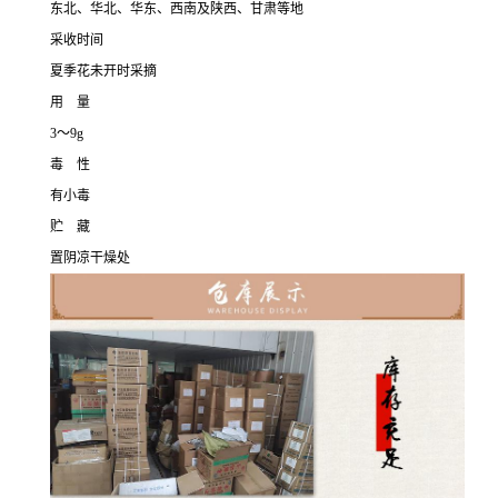
东北、华北、华东、西南及陕西、甘肃等地
采收时间
夏季花未开时采摘
用 量
3～9g
毒 性
有小毒
贮 藏
置阴凉干燥处