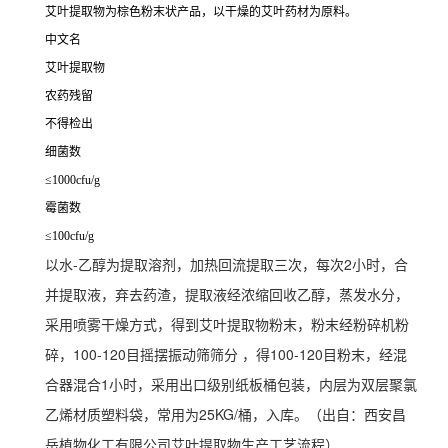
艾叶提取物为棕色粉末状产品，以干燥的艾叶药材为原料。
中文名
艾叶提取物
农药残留
不得检出
细菌数
≤1000cfu/g
霉菌数
≤100cfu/g
以水-乙醇为提取溶剂，加热回流提取三次，每次2小时，合
并提取液，弃去药渣，提取液经浓缩回收乙醇，蒸发水分，
采用喷雾干燥方式，得到艾叶提取物粉末，粉末经粉碎机粉
碎，100-120目摇摆振动筛筛分 ，得100-120目粉末，经混
合器混合1小时，采用出口级别纸板桶包装，内层为双层聚氯
乙烯材质塑料袋，常用为25KG/桶，入库。（出自：西安昌
岳植物化工有限公司艾叶提取物生产工艺流程）