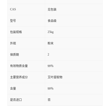
CAS
见包装
型号
食品级
25kg
包装规格
外观
粉末
2
保质期
有效物质含量
99％
主要营养成分
艾叶提取物
含量
99％
是否进口
否