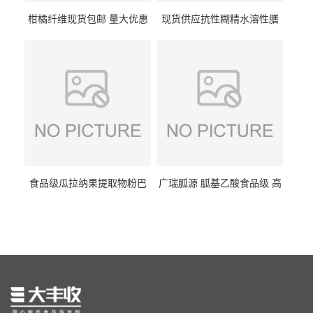
柑橘纤维现货包邮 量大优惠
现货供应抗性糊精水溶性膳
纤维素 柑橘粉 柑橘提取物
食纤维食品级代餐饱腹低热
量1kg包邮
食品级瓜拉纳果提取物粉巴
广瑞胍源 胍基乙酸食品级 高
西瓜拉那咖啡因22%运动爆发
含量 营养增补强化氨基酸
力补充剂