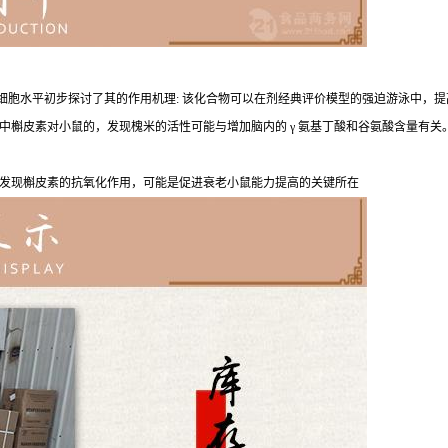
，并从细胞水平初步探讨了其的作用机理: 该化合物可以在剂经典评价模型的强迫游泳
槲皮素对小鼠的，发现槐米的活性可能与增加脑内的 γ 氨基丁酸和谷氨酸含量有关
发现槲皮素的抗氧化作用，可能是促进衰老小鼠能力提高的关键所在