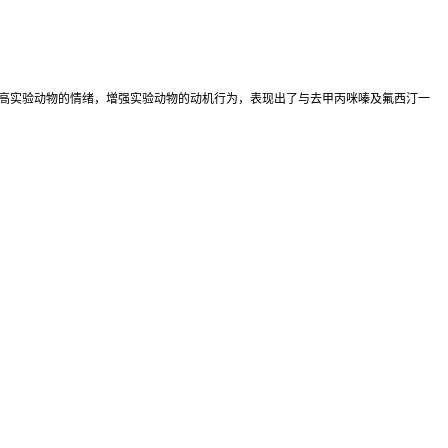
中，提高实验动物的情绪，增强实验动物的动机行为，表现出了与去甲丙咪嗪及氟西汀一
。