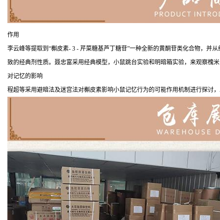
作用
李云峰等提取到“槲皮素- 3 - 芹菜糖基芦丁糖苷”一种全新的黄酮苷类化合物
致的经典剂性质。聂忠富采用经典模型，小鼠跳台实验和明暗箱实验，来观察槐米中
对记忆的影响
程超等采用避暗法及迷宫法对槲皮素影响小鼠记忆行为的可能作用机制进行探讨，