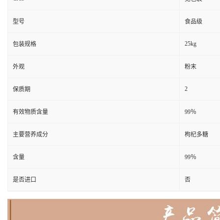
型号
食品级
25kg
包装规格
外观
粉末
2
保质期
有效物质含量
99％
主要营养成分
枸杞多糖
含量
99％
是否进口
否