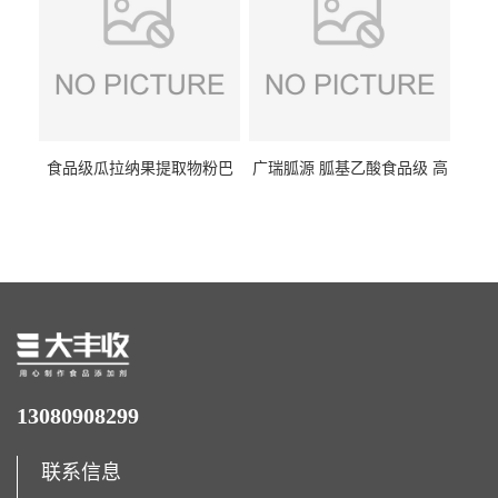
食品级瓜拉纳果提取物粉巴
广瑞胍源 胍基乙酸食品级 高
西瓜拉那咖啡因22%运动爆发
含量 营养增补强化氨基酸
力补充剂
13080908299
联系信息