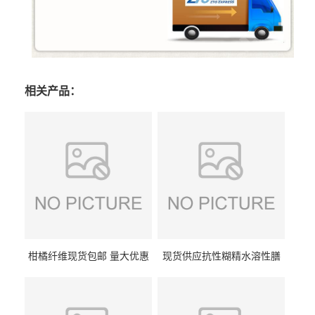
相关产品：
柑橘纤维现货包邮 量大优惠
现货供应抗性糊精水溶性膳
纤维素 柑橘粉 柑橘提取物
食纤维食品级代餐饱腹低热
量1kg包邮