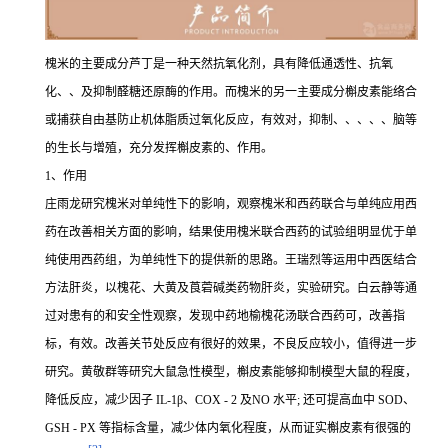
槐米的主要成分芦丁是一种天然抗氧化剂，具有降低通透性、抗氧
化、、及抑制醛糖还原酶的作用。而槐米的另一主要成分槲皮素能络合
或捕获自由基防止机体脂质过氧化反应，有效对，抑制、、、、、脑等
的生长与增殖，充分发挥槲皮素的、作用。
1、作用
庄雨龙研究槐米对单纯性下的影响，观察槐米和西药联合与单纯应用西
药在改善相关方面的影响，结果使用槐米联合西药的试验组明显优于单
纯使用西药组，为单纯性下的提供新的思路。王瑞烈等运用中西医结合
方法肝炎，以槐花、大黄及莨菪碱类药物肝炎，实验研究。白云静等通
过对患有的和安全性观察，发现中药地榆槐花汤联合西药可，改善指
标，有效。改善关节处反应有很好的效果，不良反应较小，值得进一步
研究。黄敬群等研究大鼠急性模型，槲皮素能够抑制模型大鼠的程度，
降低反应，减少因子 IL-1β、COX - 2 及NO 水平; 还可提高血中 SOD、
GSH - PX 等指标含量，减少体内氧化程度，从而证实槲皮素有很强的