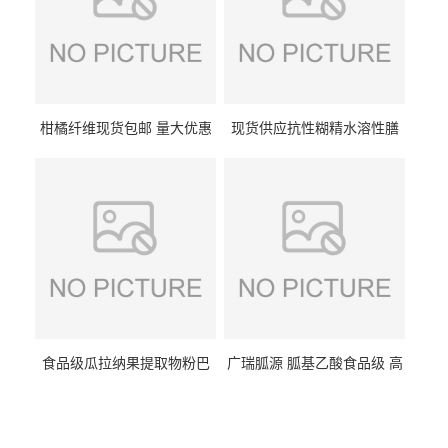
柑橘纤维现货包邮 量大优惠
现货供应抗性糊精水溶性膳
纤维素 柑橘粉 柑橘提取物
食纤维食品级代餐饱腹低热
量1kg包邮
食品级瓜拉纳果提取物粉巴
广瑞胍源 胍基乙酸食品级 高
西瓜拉那咖啡因22%运动爆发
含量 营养增补强化氨基酸
力补充剂