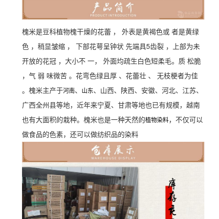
槐米是豆科植物槐干燥的花蕾 ， 外表是黄褐色或 者是黄绿
色 ，稍显皱缩 ， 下部花萼呈钟状 先端具5齿裂 ，上部为未
开放的花冠 ，大小不 一， 外面均疏生白色短柔毛。质 松脆
，气 弱 味微苦 。花弯色绿且厚 、花蕾壮 、 无枝梗者为佳
。
槐米主产于
、
、山西、陕西、安徽、河北、江苏、
河南
山东
广西全州县等地，近年来宁夏、甘肃等地也已有规模，越南
也有大面积的栽种。
槐米也是一种天然的
，不仅可以
植物染料
做食品的色素，还可以做纺织品的染料