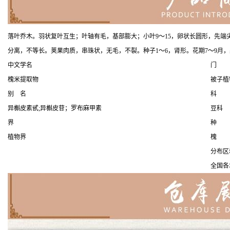
落叶乔木。羽状复叶互生；叶轴有毛，基部膨大；小叶9～15，卵状长圆形，先端
分离，不等长。荚果肉质，串珠状，无毛，不裂。种子1～6，肾形。花期7～9月，果
中文学名
门
槐米提取物
被子植
别 名
科
异槲皮素甙;异槲皮苷；罗布麻甲素
豆科
界
种
植物界
槐
分布区
全国各