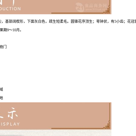
尖，基部阔楔形，下面灰白色，疏生短柔毛。圆锥花序顶生；萼钟状，有5小齿；花冠
期9～10月。
物门
域
地