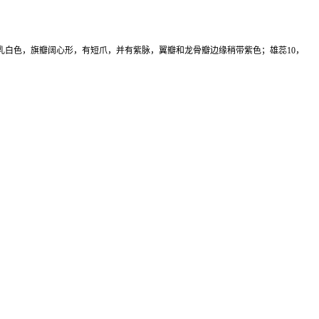
乳白色，旗瓣阔心形，有短爪，并有紫脉，翼瓣和龙骨瓣边缘稍带紫色；雄蕊10，