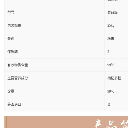
型号
食品级
25kg
包装规格
外观
粉末
2
保质期
有效物质含量
99％
主要营养成分
枸杞多糖
含量
99％
是否进口
否