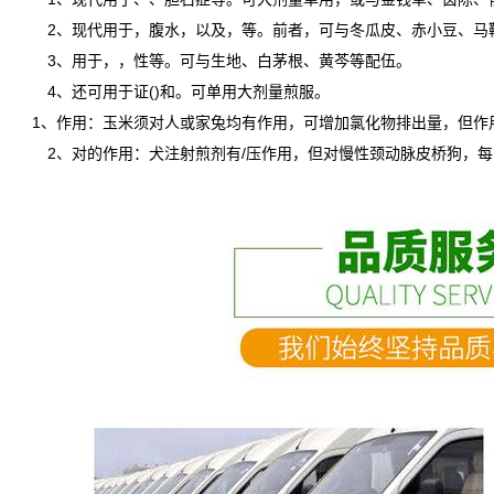
2、现代用于，腹水，以及，等。前者，可与冬瓜皮、赤小豆、马鞭
3、用于，，性等。可与生地、白茅根、黄芩等配伍。
4、还可用于证()和。可单用大剂量煎服。
1、作用：玉米须对人或家兔均有作用，可增加氯化物排出量，但作用
2、对的作用：犬注射煎剂有/压作用，但对慢性颈动脉皮桥狗，每日