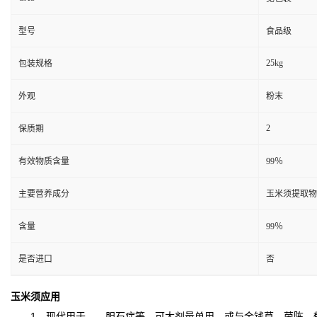
型号
食品级
25kg
包装规格
外观
粉末
2
保质期
有效物质含量
99％
主要营养成分
玉米须提取物
含量
99％
是否进口
否
玉米须应用
1、现代用于、、胆石症等。可大剂量单用，或与金钱草、茵陈、