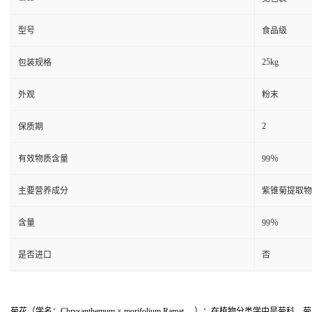
型号
食品级
25kg
包装规格
外观
粉末
2
保质期
有效物质含量
99％
主要营养成分
紫锥菊提取物
含量
99％
是否进口
否
菊花（学名：Chrysanthemum × morifolium Ramat
）：在植物分类学中是菊科、菊