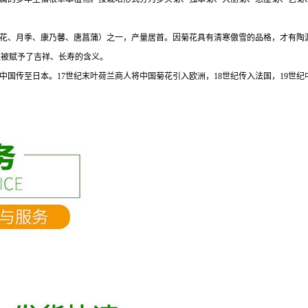
花、月季、康乃馨、唐菖蒲）之一，产量居首。因菊花具有清寒傲雪的品格，才有陶渊
还被赋予了吉祥、长寿的含义。
国传至日本。17世纪末叶荷兰商人将中国菊花引入欧洲，18世纪传入法国，19世