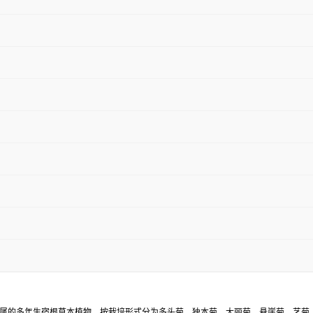
属的多年生宿根草本植物。按栽培形式分为多头菊、独本菊、大丽菊、悬崖菊、艺菊