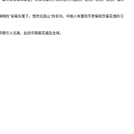
明的“采菊东篱下，悠然见南山”的名句。中国人有重阳节赏菊和饮菊花酒的习
纪中期引入北美。此后中国菊花遍及全球。