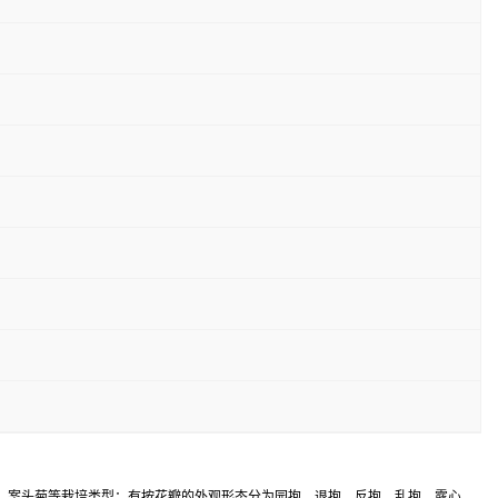
、案头菊等栽培类型；有按花瓣的外观形态分为园抱、退抱、反抱、乱抱、露心