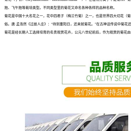
抱、飞午抱等栽培类型。不同类型里的菊花又命名各种各样的品种名称。
菊花是中国十大名花之一，花中四君子（梅兰竹菊）之一，也是世界四大切花（菊
俗。唐·孟浩然《过故人庄》：“待到重阳日，还来就菊花。”在古神话传说中菊花
菊花是经长期人工选择培育的名贵观赏花卉，公元八世纪前后，作为观赏的菊花由中