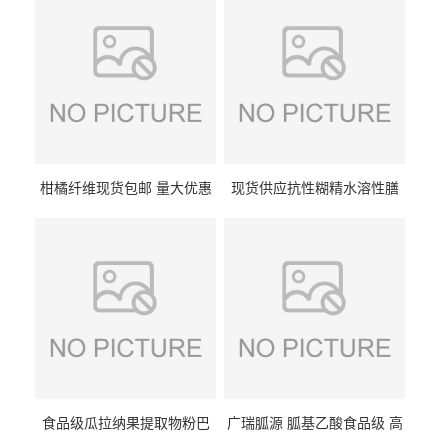
柑橘纤维现货包邮 量大优惠
现货供应抗性糊精水溶性膳
纤维素 柑橘粉 柑橘提取物
食纤维食品级代餐饱腹低热
量1kg包邮
食品级瓜拉纳果提取物粉巴
广瑞胍源 胍基乙酸食品级 高