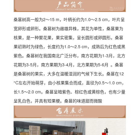
桑葚树高一般为2～15 m，叶柄长约为1.0～2.5 cm，叶片呈
宽卵形或卵形。桑葚树为雌雄异株，其花为单性，桑葚果为
核果，是一种聚花果，果实密集，呈长圆形或卵圆形。桑葚
果初熟时为绿色，长度约为1.0～2.5 cm，成熟后为红色或黑
紫色。桑葚树在我国南北广泛分布，南方花期为1-3月，北方
花期为3-5月，南方果期为3-4月，北方果期为5-6月
。桑葚
是桑葚树的果实，大多在温暖湿润的气候下生长。桑葚在12
°C左右开始萌芽，由小核果集合而成，直径为0.5～1.0 cm，
长1.5～2.0 cm。桑葚呈暗紫色、棕红色或黄棕色，也有少量
呈乳白色，并具有短果梗。桑葚的味道甜而微酸