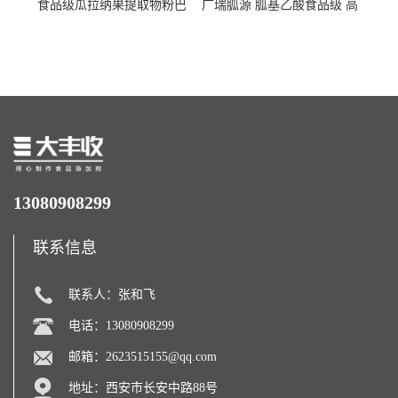
食品级瓜拉纳果提取物粉巴
广瑞胍源 胍基乙酸食品级 高
西瓜拉那咖啡因22%运动爆发
含量 营养增补强化氨基酸
力补充剂
13080908299
联系信息
联系人：张和飞
电话：13080908299
邮箱：
2623515155@qq.com
地址：西安市长安中路88号