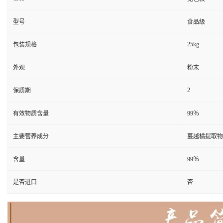
型号
食品级
25kg
包装规格
外观
粉末
2
保质期
有效物质含量
99％
主要营养成分
蔓越橘提取物
含量
99％
是否进口
否