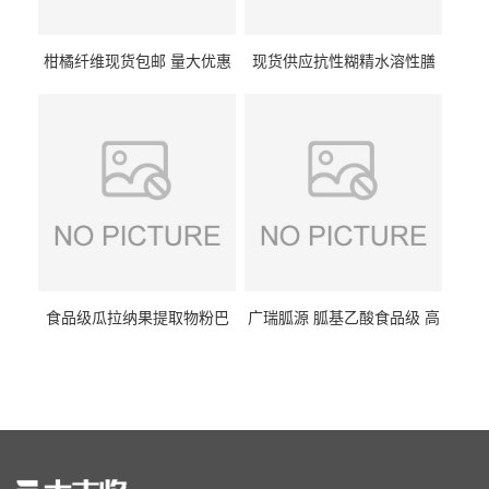
柑橘纤维现货包邮 量大优惠
现货供应抗性糊精水溶性膳
纤维素 柑橘粉 柑橘提取物
食纤维食品级代餐饱腹低热
量1kg包邮
食品级瓜拉纳果提取物粉巴
广瑞胍源 胍基乙酸食品级 高
西瓜拉那咖啡因22%运动爆发
含量 营养增补强化氨基酸
力补充剂