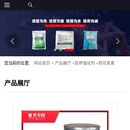
您当前的位置：
网站首页
>
产品展厅
>
营养强化剂
>
原花青素
10%、25%蔓越橘提取物 越橘萃取花青素
产品展厅