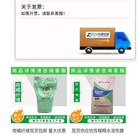
柑橘纤维现货包邮 量大优惠
现货供应抗性糊精水溶性膳
纤维素 柑橘粉 柑橘提取物
食纤维食品级代餐饱腹低热