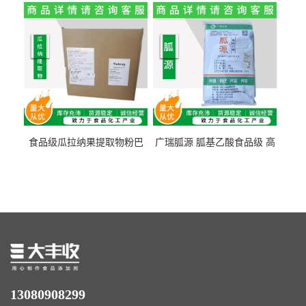
量1kg包邮
食品级瓜拉纳果提取物粉巴
广瑞胍源 胍基乙酸食品级 高
西瓜拉那咖啡因22%运动爆发
含量 营养增补强化氨基酸
力补充剂
13080908299