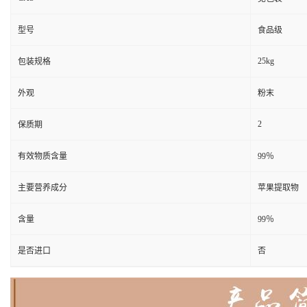
型号
食品级
25kg
包装规格
外观
粉末
2
保质期
有效物质含量
99％
主要营养成分
苹果提取物
含量
99％
是否进口
否