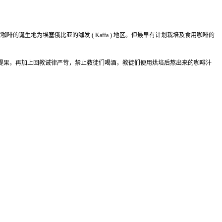
的诞生地为埃塞俄比亚的咖发 ( Kaffa ) 地区。但最早有计划栽培及食用咖啡的
提果，再加上回教诫律严苛，禁止教徒们喝酒，教徒们便用烘培后熬出来的咖啡汁