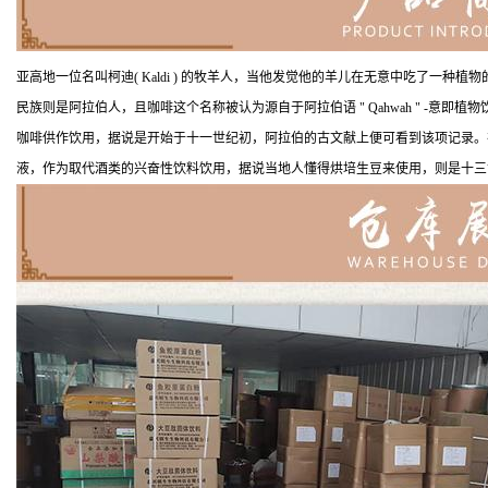
亚高地一位名叫柯迪( Kaldi ) 的牧羊人，当他发觉他的羊儿在无意中吃了一种
民族则是阿拉伯人，且咖啡这个名称被认为源自于阿拉伯语 " Qahwah " -意即植物
咖啡供作饮用，据说是开始于十一世纪初，阿拉伯的古文献上便可看到该项记录。
液，作为取代酒类的兴奋性饮料饮用，据说当地人懂得烘培生豆来使用，则是十三