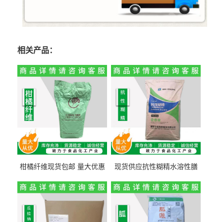
相关产品：
柑橘纤维现货包邮 量大优惠
现货供应抗性糊精水溶性膳
纤维素 柑橘粉 柑橘提取物
食纤维食品级代餐饱腹低热
量1kg包邮