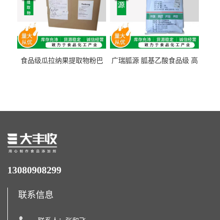
食品级瓜拉纳果提取物粉巴
广瑞胍源 胍基乙酸食品级 高
西瓜拉那咖啡因22%运动爆发
含量 营养增补强化氨基酸
力补充剂
13080908299
联系信息