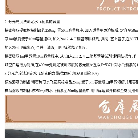
2. 分光光度法测定水飞蓟素的含量
精密称取提取物精制品约250mg, 置50ml容量瓶中, 加入适量甲醇溶解后, 定容至50m
取1ml被测液于10ml容量瓶中, 加入2ml 2, 4-二硝基苯肼试剂, 摇匀, 塞上塞子,
加入20ml甲醇离心, 合并上清液, 用甲醇稀释至刻度。
精密吸取1ml甲醇置10ml容量瓶中, 从“加入2ml 2, 4-二硝基苯肼试剂”起同法操作,
以空白溶液为对照,在490nm处测定被测浓度的吸光度A值,以E=537计算水飞蓟素
3.分光光度法测定水飞蓟素的含量(德国药典DAB-9版1997)
标准溶液的制备:精密称取水飞蓟宾标准品25mg,置于5ml容量瓶,加甲醇溶解并定容至
样品溶液的制备:称250mg的水飞蓟素至50ml容量瓶中,用甲醇溶解并稀释至刻度,备