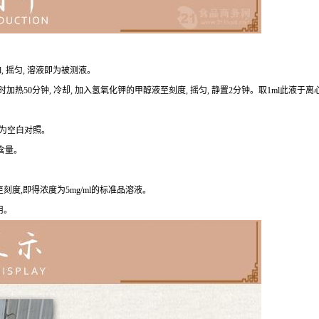
l, 摇匀, 溶液即为被测液。
在50℃时加热50分钟, 冷却, 加入氢氧化钾的甲醇液至刻度, 摇匀, 静置2分钟。取1ml此液于
 作为空白对照。
的含量。
刻度,即得浓度为5mg/ml的标准品溶液。
用。