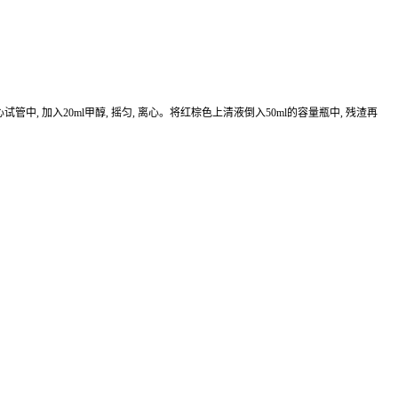
离心试管中, 加入20ml甲醇, 摇匀, 离心。将红棕色上清液倒入50ml的容量瓶中, 残渣再