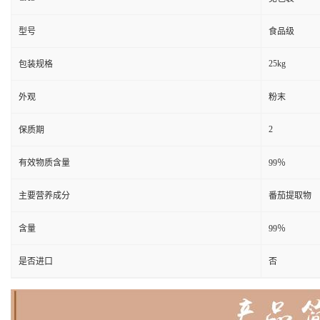
型号
食品级
25kg
包装规格
外观
粉末
2
保质期
有效物质含量
99％
主要营养成分
番茄提取物
含量
99％
是否进口
否