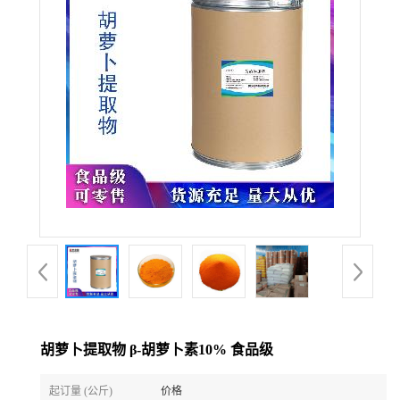
胡萝卜提取物 β-胡萝卜素10% 食品级
起订量 (公斤)
价格