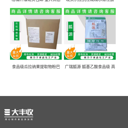
纤维素 柑橘粉 柑橘提取物
食纤维食品级代餐饱腹低热
量1kg包邮
食品级瓜拉纳果提取物粉巴
广瑞胍源 胍基乙酸食品级 高
西瓜拉那咖啡因22%运动爆发
含量 营养增补强化氨基酸
力补充剂