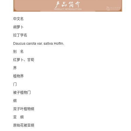
中文名
胡萝卜
拉丁学名
Daucus carota
var.
sativa
Hoffm.
别 名
红萝卜、甘荀
界
植物界
门
被子植物门
纲
双子叶植物纲
亚 纲
原始花被亚纲