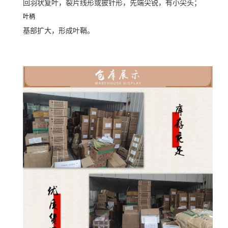
回羽状复叶，裂片线形或披针形，先端尖锐，有小尖头；
叶柄
基部扩大，形成叶鞘。