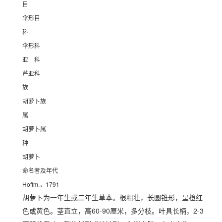
目
伞形目
科
伞形科
亚 科
芹亚科
族
胡萝卜族
属
胡萝卜属
种
胡萝卜
命名者及年代
Hoffm.，1791
胡萝卜为一年生或二年生草本。根粗壮，长圆锥形，呈橙红
色或黄色。茎直立，高60-90厘米，多分枝。叶具长柄，2-3