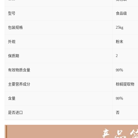
型号
食品级
25kg
包装规格
外观
粉末
2
保质期
有效物质含量
99％
主要营养成分
棕榈提取物
含量
99％
是否进口
否