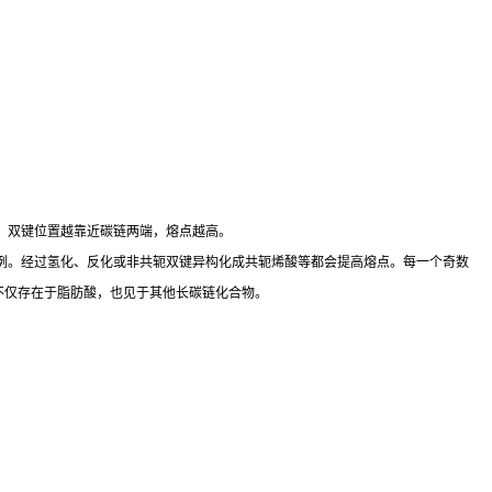
，双键位置越靠近碳链两端，熔点越高。
例。经过氢化、反化或非共轭双键异构化成共轭烯酸等都会提高熔点。每一个奇数
现象不仅存在于脂肪酸，也见于其他长碳链化合物。