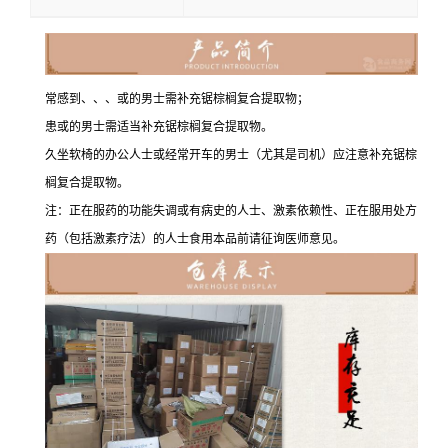
常感到、、、或的男士需补充锯棕榈复合提取物；
患或的男士需适当补充锯棕榈复合提取物。
久坐软椅的办公人士或经常开车的男士（尤其是司机）应注意补充锯棕
榈复合提取物。
注：正在服药的功能失调或有病史的人士、激素依赖性、正在服用处方
药（包括激素疗法）的人士食用本品前请征询医师意见。