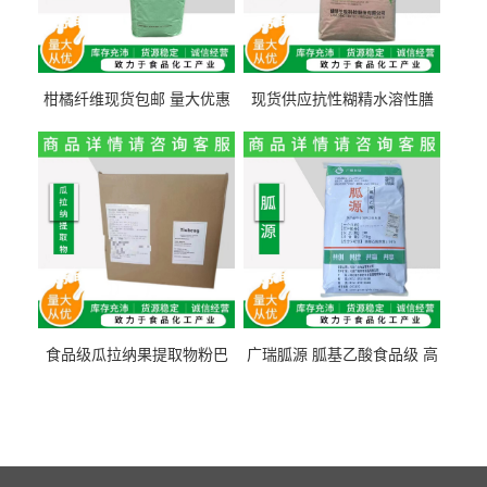
柑橘纤维现货包邮 量大优惠
现货供应抗性糊精水溶性膳
纤维素 柑橘粉 柑橘提取物
食纤维食品级代餐饱腹低热
量1kg包邮
食品级瓜拉纳果提取物粉巴
广瑞胍源 胍基乙酸食品级 高
西瓜拉那咖啡因22%运动爆发
含量 营养增补强化氨基酸
力补充剂