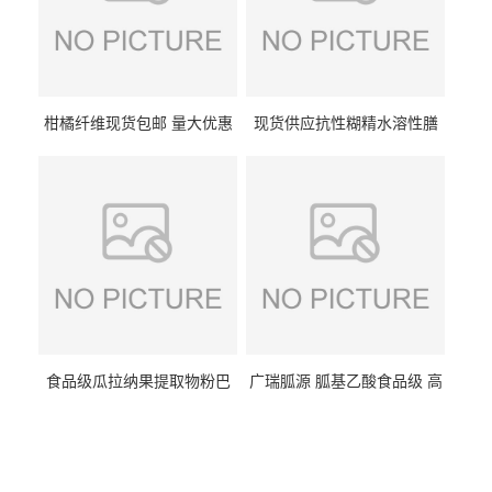
柑橘纤维现货包邮 量大优惠
现货供应抗性糊精水溶性膳
纤维素 柑橘粉 柑橘提取物
食纤维食品级代餐饱腹低热
量1kg包邮
食品级瓜拉纳果提取物粉巴
广瑞胍源 胍基乙酸食品级 高
西瓜拉那咖啡因22%运动爆发
含量 营养增补强化氨基酸
力补充剂