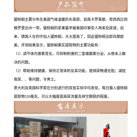
锯棕榈主要分布在美国气候温暖的东南部，如南卡罗莱那、密西西比到
佛罗里达州一带。锯棕榈的浆果最早被美国印第安人用来及尿道，后
来，德国人在的中加入锯棕榈，大大提高了，因此锯棕榈迅即风靡欧
美。评测结果显示，锯棕榈果实提取物的主要功能有：
（1）调节体内激素变化，可抑制刺激的二氢雄腺素分泌，从根本上解
决的问题。
（2）帮助维持健康，保持正常体积及其功能，使排尿畅通无阻；减轻
夜尿、、等问题，令男士。
意大利及英国科学家在分别进行的双盲实验中均发现，每日摄入锯棕榈
提取物320毫克，可以大幅度提高尿流量及排空膀胱的程度。