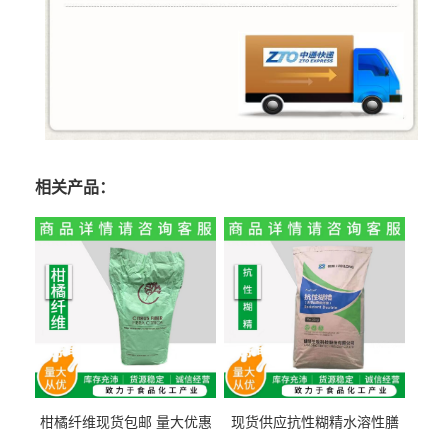
相关产品：
柑橘纤维现货包邮 量大优惠
现货供应抗性糊精水溶性膳
纤维素 柑橘粉 柑橘提取物
食纤维食品级代餐饱腹低热