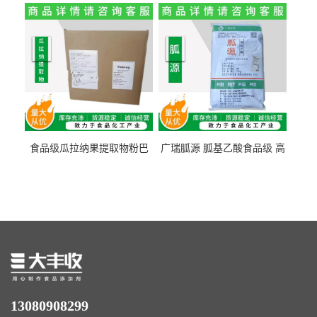
量1kg包邮
食品级瓜拉纳果提取物粉巴
广瑞胍源 胍基乙酸食品级 高
西瓜拉那咖啡因22%运动爆发
含量 营养增补强化氨基酸
力补充剂
13080908299