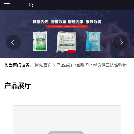
您当前的位置：
网站首页
>
产品展厅
>
甜味剂
>
现货供应抗性糊精
水溶性膳食纤维食品级代餐饱腹低热量1kg包邮
产品展厅