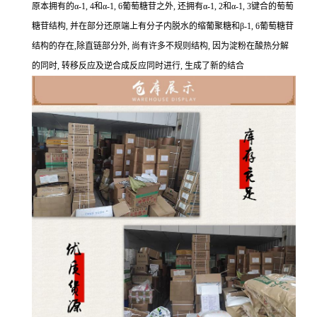
原本拥有的α-1, 4和α-1, 6葡萄糖苷之外, 还拥有α-1, 2和α-1, 3键合的萄萄
糖苷结构, 并在部分还原端上有分子内脱水的缩葡聚糖和β-1, 6葡萄糖苷
结构的存在,除直链部分外, 尚有许多不规则结构, 因为淀粉在酸热分解
的同时, 转移反应及逆合成反应同时进行, 生成了新的结合