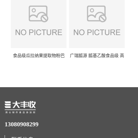
食品级瓜拉纳果提取物粉巴
广瑞胍源 胍基乙酸食品级 高
西瓜拉那咖啡因22%运动爆发
含量 营养增补强化氨基酸
力补充剂
13080908299