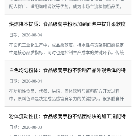
配人群广、适配咖啡调饮等优势，成为市场主流植物奶品类，
但传统工艺生产的燕麦奶普遍存在口感粗糙、颗粒感明显、静
置分层、口感寡水、糊嘴厚重等痛点，严重...
烘焙降本提质：食品级菊芋粉添加到面包中提升柔软度
的应用
日期：2026-08-04
在面包工业化生产中，成品柔软度、持水性与货架期口感稳定
性是核心品质指标，同时也是控制生产成本的关键环节。传统
面包配方依赖大量白砂糖、油脂、保湿添加剂改善口感，不仅
原料成本偏高，还容易导致面团发酵不稳定...
白色均匀粉体：食品级菊芋粉不影响产品外观色泽的特
性
日期：2026-08-04
在功能性食品、代餐、烘焙、固体饮料与酱料配方开发过程
中，原料色泽是决定成品感官竞争力的关键指标。很多膳食纤
维原料存在颜色偏黄、灰褐色、色泽深浅不均的问题，添加后
容易改变成品原有色调，出现发暗、浑浊、色...
粉体流动性佳：食品级菊芋粉不结团结块的加工适配特
性
日期：2026-08-03