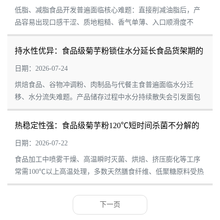
低脂、减脂食品开发普遍面临核心难题：直接削减油脂后，产
品容易出现口感干涩、质地粗糙、香气单薄、入口顺滑度不
足，难以复刻全脂产品醇厚丰润的感官体验。食品级精制菊芋
粉富含菊糖，充分水合之后能够形成连续的亲...
持水性优异：食品级菊芋粉锁住水分延长食品货架期的
特性
日期：2026-07-24
烘焙食品、谷物冲调粉、肉制品与代餐主食普遍面临水分迁
移、水分流失难题。产品储存过程中水分持续散失会引发面包
老化变硬、饼干发艮、馅料干结；而水分局部聚集又容易滋生
微生物，缩短货架周期。食品级精制菊芋粉凭...
热稳定性强：食品级菊芋粉120℃短时间杀菌不分解的
特性
日期：2026-07-22
食品加工中喷雾干燥、高温瞬时灭菌、烘焙、挤压膨化等工序
常需100℃以上高温处理，多数天然膳食纤维、低聚糖原料受热
易发生降解、焦化、活性损耗，直接降低产品功能性。食品级
精制菊芋粉依托天然复合多糖骨架与标准...
下一页