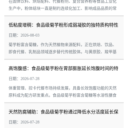
在固体饮料、烘焙配料、代餐粉剂、复合营养粉等食品工业化
生产中，粉体结块一直是制约连续化加工、影响成品品质的常
见痛点。很多植物来源粉体因糖分、亲水基团含量高，极易吸
附环境水汽，颗粒之间相互粘连团聚，造成...
低粘度增稠：食品级菊芋粉形成弱凝胶的独特质构特性
日期：2026-08-03
菊芋粉富含菊糖，作为天然植物来源配料，正在烘焙、饮品、
即食代餐、乳制品领域逐步替代传统胶体。与黄原胶、羧甲基
纤维素、果胶等常见增稠原料不同，食品级菊芋粉具备低粘度
增稠能力，并且在适宜浓度、温度条件下能...
高饱腹感：食品级菊芋粉在胃部膨胀延长饱腹时间的特
性
日期：2026-07-28
体重管理、控卡代餐市场持续发展，具备长效饱腹功能的天然
原料成为配方研发重点。食品级菊芋粉富含菊糖等水溶性膳食
纤维，遇消化液吸水溶胀，能够在胃部形成高黏度水合基质，
延缓胃排空速度，持续刺激饱腹信号释放，...
天然防腐辅助：食品级菊芋粉通过降低水分活度延长保
质期的特性
日期：2026-07-28