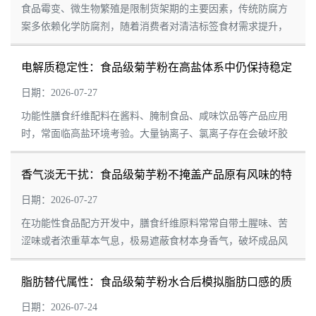
食品霉变、微生物繁殖是限制货架期的主要因素，传统防腐方
案多依赖化学防腐剂，随着消费者对清洁标签食材需求提升，
天然辅助防腐原料得到广泛关注。食品级菊芋粉富含菊糖等可
溶性膳食纤维，具备优异的水结合能力，可...
电解质稳定性：食品级菊芋粉在高盐体系中仍保持稳定
的特性
日期：2026-07-27
功能性膳食纤维配料在酱料、腌制食品、咸味饮品等产品应用
时，常面临高盐环境考验。大量钠离子、氯离子存在会破坏胶
体分散平衡，引发粉体絮凝、溶液浑浊、分层沉淀、黏度快速
衰减等问题，制约配料使用范围。精制食品...
香气淡无干扰：食品级菊芋粉不掩盖产品原有风味的特
性
日期：2026-07-27
在功能性食品配方开发中，膳食纤维原料常常自带土腥味、苦
涩味或者浓重草本气息，极易遮蔽食材本身香气，破坏成品风
味平衡。精制食品级菊芋粉依托清淡柔和的感官特质，气味淡
雅、滋味中性，添加后不会抢占主体风味，...
脂肪替代属性：食品级菊芋粉水合后模拟脂肪口感的质
构特性
日期：2026-07-24