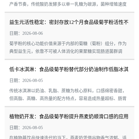
产香节奏，传统酸奶发酵多以单一乳糖为碳源，菌种增殖速度
有限，发酵周期固定，易出现菌群活性弱、成品酸度不足、质
体偏稀、后熟稳定性差等问题。食品级菊芋...
益生元活性稳定：密封存放12个月食品级菊芋粉活性不
衰减的特性
日期：2026-08-06
菊芋粉的核心功能价值来源于内部的菊糖（菊粉）组分，作为
典型益生元，依靠不可被人体消化的果聚糖实现肠道菌群调
节。在食品储存过程中，受水分、温度、氧气、微生物等多重
因素干扰，菊糖容易发生水解断裂，聚合度下...
低卡冰淇淋：食品级菊芋粉替代部分奶油制作低脂冰淇
淋
日期：2026-08-05
传统冰淇淋以奶油、乳脂、蔗糖为核心原料，口感绵密香甜，
但高脂、高糖、高热量的配方特点，容易造成热量超标、肠胃
负担重、发胖等问题，难以适配当代轻食减脂、健康控卡的消
费趋势。借助食品级菊芋粉的优良理化特性...
植物奶开发：食品级菊芋粉提升燕麦奶顺滑口感的应用
日期：2026-08-05
在植物基饮品快速迭代的当下，燕麦奶凭借谷物香气浓郁、适