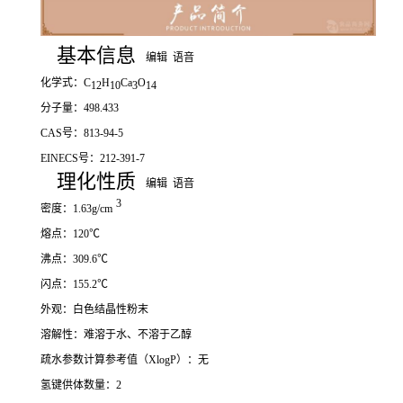
基本信息
编辑
语音
化学式：C
H
Ca
O
12
10
3
14
分子量：498.433
CAS号：813-94-5
EINECS号：212-391-7
理化性质
编辑
语音
3
密度：1.63g/cm
熔点：120℃
沸点：309.6℃
闪点：155.2℃
外观：白色结晶性粉末
溶解性：难溶于水、不溶于乙醇
疏水参数计算参考值（XlogP）：无
氢键供体数量：2