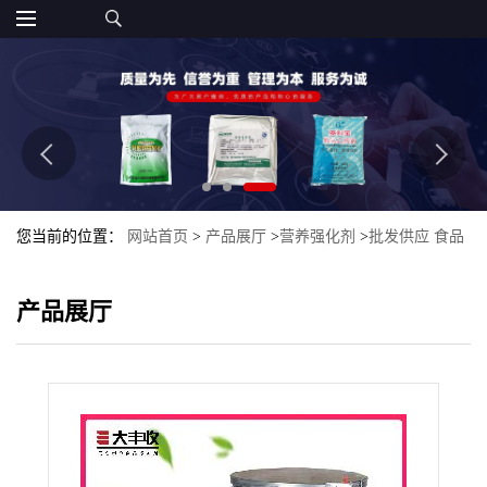
您当前的位置：
网站首页
>
产品展厅
>
营养强化剂
>
批发供应 食品
级 柠檬酸钙 量大从优 西安大丰收
产品展厅