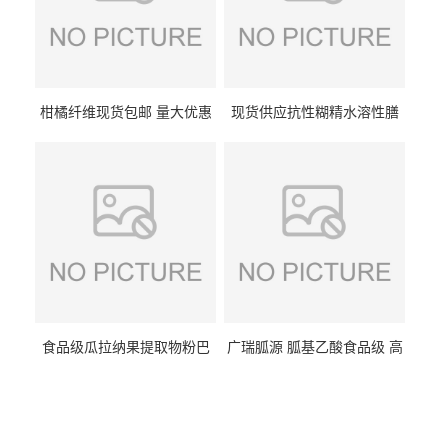
柑橘纤维现货包邮 量大优惠
现货供应抗性糊精水溶性膳
纤维素 柑橘粉 柑橘提取物
食纤维食品级代餐饱腹低热
量1kg包邮
食品级瓜拉纳果提取物粉巴
广瑞胍源 胍基乙酸食品级 高
西瓜拉那咖啡因22%运动爆发
含量 营养增补强化氨基酸
力补充剂