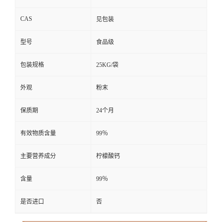
CAS
见包装
型号
食品级
包装规格
25KG/袋
外观
粉末
保质期
24个月
有效物质含量
99％
主要营养成分
柠檬酸钙
含量
99％
是否进口
否