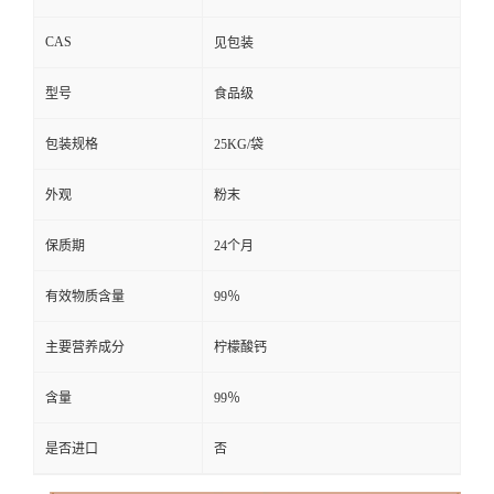
CAS
见包装
型号
食品级
包装规格
25KG/袋
外观
粉末
保质期
24个月
有效物质含量
99％
主要营养成分
柠檬酸钙
含量
99％
是否进口
否