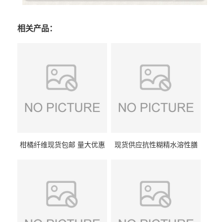
相关产品：
柑橘纤维现货包邮 量大优惠
现货供应抗性糊精水溶性膳
纤维素 柑橘粉 柑橘提取物
食纤维食品级代餐饱腹低热
量1kg包邮