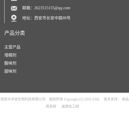
邮箱：
2623515155@qq.com
地址：西安市长安中路88号
产品分类
主营产品
增稠剂
酸味剂
甜味剂
西安大丰收生物科技有限公司
版权所有 Copyright (©) 2026
XML
技术支持：
食品
商务网
盖德化工网