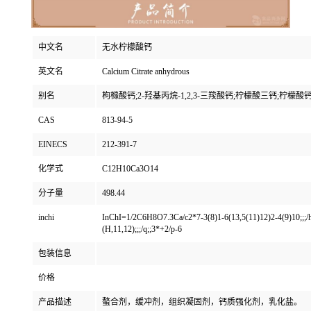
中文名
无水柠檬酸钙
英文名
Calcium Citrate anhydrous
别名
枸橼酸钙;2-羟基丙烷-1,2,3-三羧酸钙;柠檬酸三钙;柠檬酸
CAS
813-94-5
EINECS
212-391-7
化学式
C12H10Ca3O14
分子量
498.44
inchi
InChI=1/2C6H8O7.3Ca/c2*7-3(8)1-6(13,5(11)12)2-4(9)10;;;/
(H,11,12);;;/q;;3*+2/p-6
包装信息
价格
产品描述
螯合剂，缓冲剂，组织凝固剂，钙质强化剂，乳化盐。