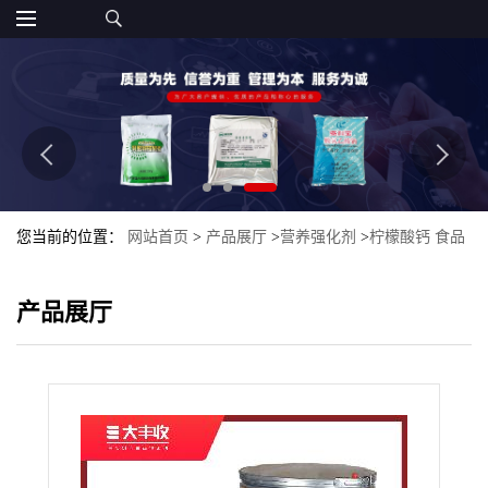
您当前的位置：
网站首页
>
产品展厅
>
营养强化剂
>
柠檬酸钙 食品
级枸橼酸钙 柠檬酸三钙 西安大丰收
产品展厅