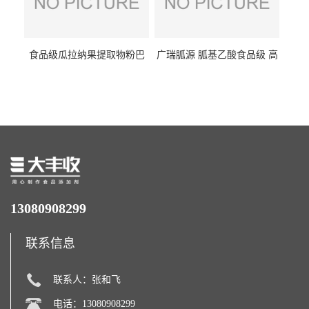
食品级瓜拉纳果提取物粉巴
广瑞胍源 胍基乙酸食品级 高
西瓜拉那咖啡因22%运动爆发
含量 营养增补强化氨基酸
力补充剂
13080908299
联系信息
联系人：张和飞
电话：13080908299