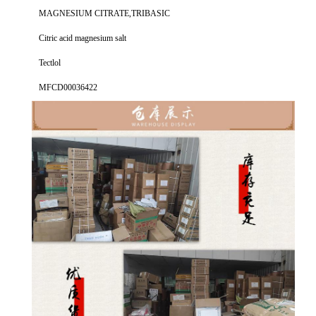
MAGNESIUM CITRATE,TRIBASIC
Citric acid magnesium salt
Tectlol
MFCD00036422