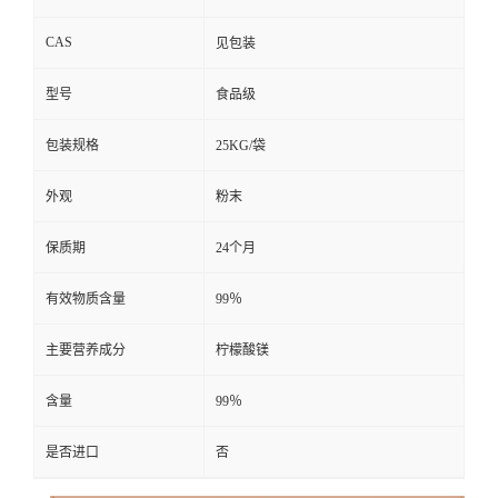
CAS
见包装
型号
食品级
包装规格
25KG/袋
外观
粉末
保质期
24个月
有效物质含量
99％
主要营养成分
柠檬酸镁
含量
99％
是否进口
否