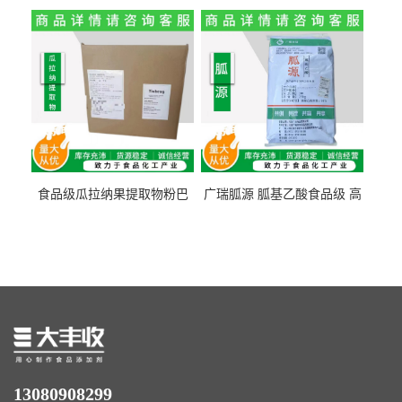
纤维素 柑橘粉 柑橘提取物
食纤维食品级代餐饱腹低热
量1kg包邮
食品级瓜拉纳果提取物粉巴
广瑞胍源 胍基乙酸食品级 高
西瓜拉那咖啡因22%运动爆发
含量 营养增补强化氨基酸
力补充剂
13080908299