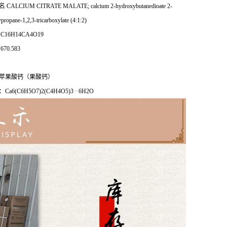
ALCIUM CITRATE MALATE; calcium 2-hydroxybutanedioate 2-
propane-1,2,3-tricarboxylate (4:1:2)
C16H14CA4O19
70.583
苹果酸钙（果酸钙）
a6(C6H5O7)2(C4H4O5)3 · 6H2O