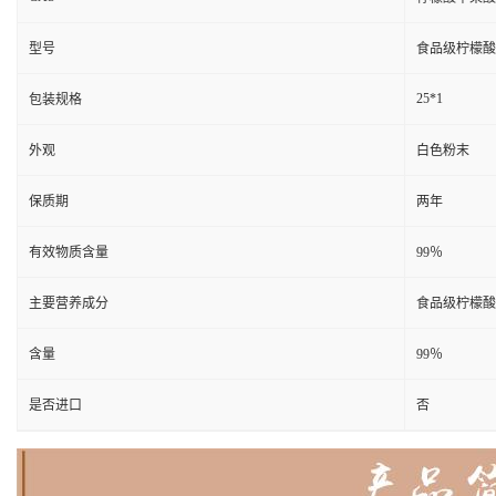
型号
食品级柠檬酸
25*1
包装规格
外观
白色粉末
保质期
两年
有效物质含量
99％
主要营养成分
食品级柠檬酸
含量
99％
是否进口
否