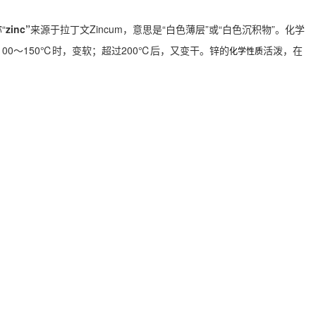
“
zinc”
来源于拉丁文Zincum，意思是“白色薄层”或“白色沉积物”。化学
00～150℃时，变软；超过200℃后，又变干。锌的
活泼，在
化学性质