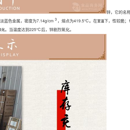
锌，它的名称
3
蓝色金属，密度为7.14g/cm
，熔点为419.5℃。在
下，性较脆；1
室温
。当温度达到225℃后，锌剧烈氧化。
氧化