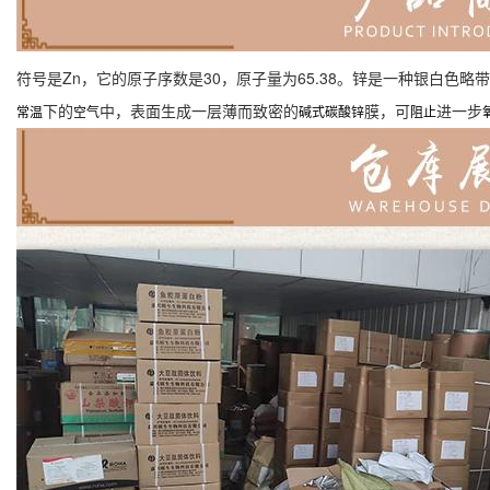
符号是Zn，它的原子序数是30，原子量为65.38。锌是一种银白色略带淡
下的
中，表面生成一层薄而致密的
膜，可
进一步
常温
空气
碱式碳酸锌
阻止