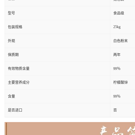
型号
食品级
25kg
包装规格
外观
白色粉末
保质期
两年
有效物质含量
99％
主要营养成分
柠檬酸锌
含量
99％
是否进口
否