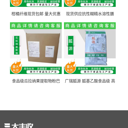
柑橘纤维现货包邮 量大优惠
现货供应抗性糊精水溶性膳
纤维素 柑橘粉 柑橘提取物
食纤维食品级代餐饱腹低热
量1kg包邮
食品级瓜拉纳果提取物粉巴
广瑞胍源 胍基乙酸食品级 高
西瓜拉那咖啡因22%运动爆发
含量 营养增补强化氨基酸
力补充剂